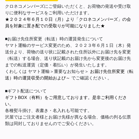
クロネコメンバーズにご登録いただくと、お荷物の発送や受け取
りに便利なサービスをご利用いただけます。
★２０２４年６月１０日（月）より「クロネコメンバーズ」の会
員を対象に置き配での受取りが可能になりました★
■お届け先住所変更（転送）時の運賃発生について
ヤマト運輸のサービス変更のため、２０２３年６月１日（木）発
送分より、荷物の送り状に記載された住所以外にお届け先を変更
（転送）する場合、送り状記載のお届け先から変更後のお届け先
までの転送運賃（定価・着払い）が発生いたします。
くわしくは ヤマト運輸＞重要なお知らせ＞
お届け先住所変更（転
送）時の運賃収受の開始および～
でご確認ください 。
■ギフト配送について
ギフトBOX（有料）をご用意しております。是非ご利用くださ
い。
各種熨斗掛け、表書き・名入れも可能です。
沢屋ではご注文者様とお届け先様が異なる場合、価格の判る伝票
類は同封しておりませんのでご安心ください。