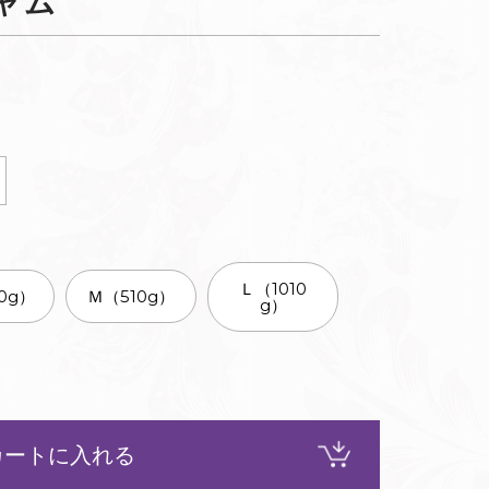
ャム
Ｌ（1010
0g）
Ｍ（510g）
g）
カートに入れる