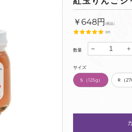
紅玉りんごジ
￥648円
(税込)
8件
数量
サイズ
Ｓ（125g）
Ｒ（27