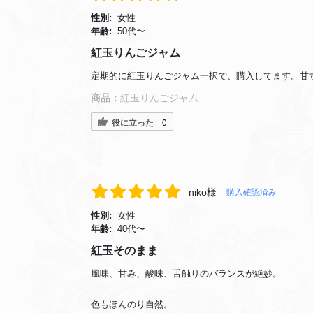
性別:
女性
年齢:
50代〜
紅玉りんごジャム
定期的に紅玉りんごジャム一択で、購入してます。甘
商品：
紅玉りんごジャム
役に立った
0
niko様
購入確認済み
性別:
女性
年齢:
40代〜
紅玉そのまま
風味、甘み、酸味、舌触りのバランスが絶妙。
色もほんのり自然。