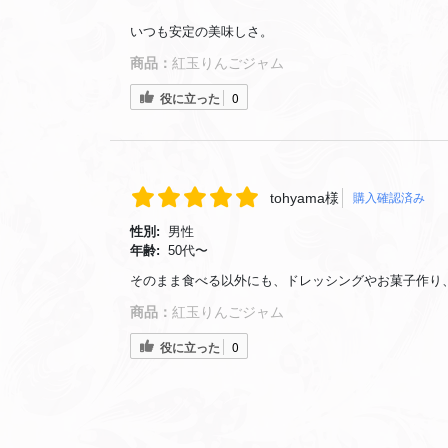
いつも安定の美味しさ。
商品：
紅玉りんごジャム
役に立った
0
tohyama様
購入確認済み
性別:
男性
年齢:
50代〜
そのまま食べる以外にも、ドレッシングやお菓子作り
商品：
紅玉りんごジャム
役に立った
0