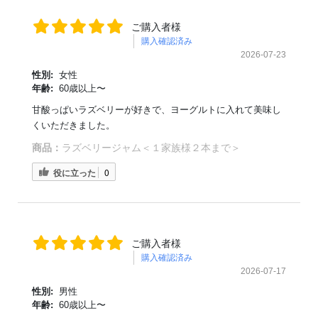
ご購入者様
購入確認済み
2026-07-23
性別:
女性
年齢:
60歳以上〜
甘酸っぱいラズベリーが好きで、ヨーグルトに入れて美味し
くいただきました。
商品：
ラズベリージャム＜１家族様２本まで＞
役に立った
0
ご購入者様
購入確認済み
2026-07-17
性別:
男性
年齢:
60歳以上〜