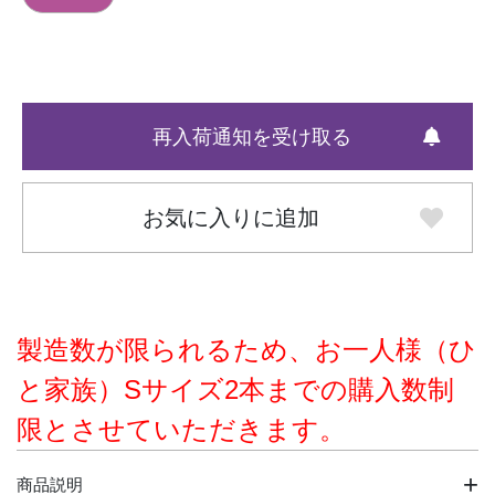
再入荷
通知を
受け取る
お気に入りに追加
製造数が限られるため、お一人様（ひ
と家族）Sサイズ2本までの購入数制
限とさせていただきます。
商品説明