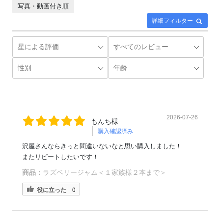
写真・動画付き順
詳細フィルター
2026-07-26
もんち様
購入確認済み
沢屋さんならきっと間違いないなと思い購入しました！
またリピートしたいです！
商品：
ラズベリージャム＜１家族様２本まで＞
役に立った
0