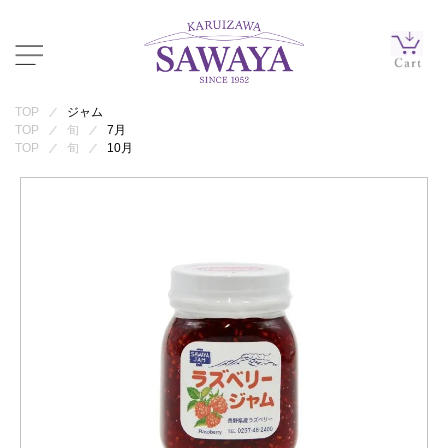
TOP
ジャム
TOP
旬
7月
TOP
旬
10月