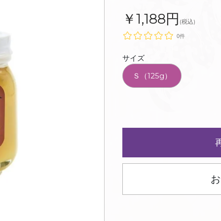
￥1,188円
(税込)
0件
サイズ
Ｓ（125g）
お