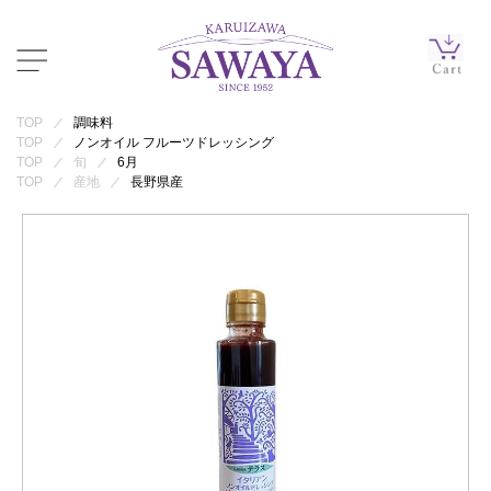
TOP
調味料
TOP
ノンオイル フルーツドレッシング
TOP
旬
6月
TOP
産地
長野県産